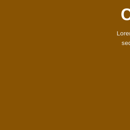
Lore
se