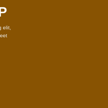
P
elit,
eet