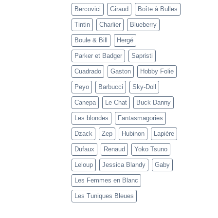
Bercovici
Giraud
Boîte à Bulles
Tintin
Charlier
Blueberry
Boule & Bill
Hergé
Parker et Badger
Sapristi
Cuadrado
Gaston
Hobby Folie
Peyo
Barbucci
Sky-Doll
Canepa
Le Chat
Buck Danny
Les blondes
Fantasmagories
Dzack
Zep
Hubinon
Lapière
Dufaux
Renaud
Yoko Tsuno
Leloup
Jessica Blandy
Gaby
Les Femmes en Blanc
Les Tuniques Bleues