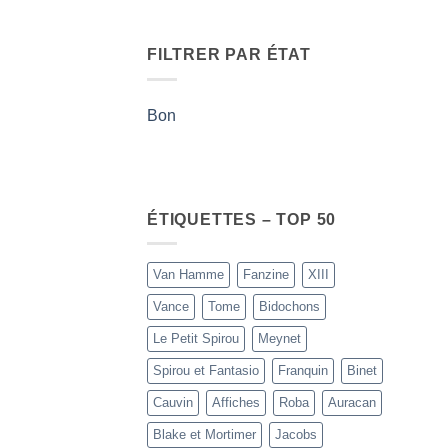
FILTRER PAR ÉTAT
Bon
ÉTIQUETTES – TOP 50
Van Hamme
Fanzine
XIII
Vance
Tome
Bidochons
Le Petit Spirou
Meynet
Spirou et Fantasio
Franquin
Binet
Cauvin
Affiches
Roba
Auracan
Blake et Mortimer
Jacobs