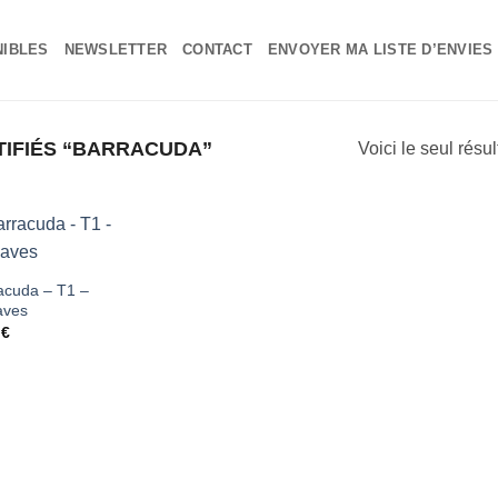
NIBLES
NEWSLETTER
CONTACT
ENVOYER MA LISTE D’ENVIES
TIFIÉS “BARRACUDA”
Voici le seul résul
Ajouter
acuda – T1 –
aves
à ma
0
€
liste
d'envies