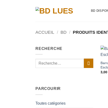
Passer
au
BD DISPO
contenu
ACCUEIL
/
BD
/
PRODUITS IDEN
RECHERCHE
Recherche
Barr
pour :
Escl
3,0
PARCOURIR
Toutes catégories