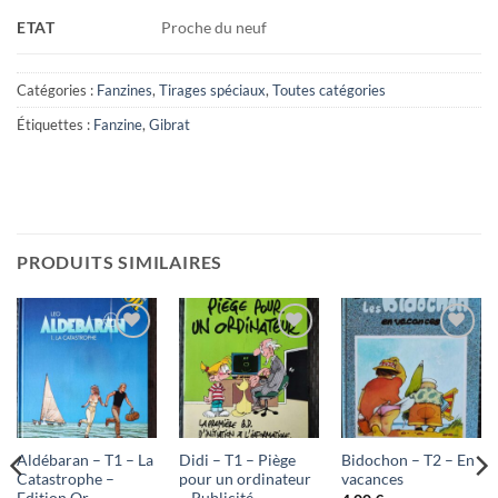
ETAT
Proche du neuf
Catégories :
Fanzines
,
Tirages spéciaux
,
Toutes catégories
Étiquettes :
Fanzine
,
Gibrat
PRODUITS SIMILAIRES
Ajouter
Ajouter
Ajouter
à ma
à ma
à ma
liste
liste
liste
d'envies
d'envies
d'envies
Aldébaran – T1 – La
Didi – T1 – Piège
Bidochon – T2 – En
Catastrophe –
pour un ordinateur
vacances