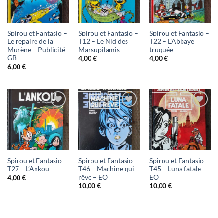
à ma
à ma
à ma
liste
liste
liste
d'envies
d'envies
d'envies
Spirou et Fantasio –
Spirou et Fantasio –
Spirou et Fantasio –
Le repaire de la
T12 – Le Nid des
T22 – L’Abbaye
Murène – Publicité
Marsupilamis
truquée
GB
4,00
€
4,00
€
6,00
€
Ajouter
Ajouter
Ajouter
à ma
à ma
à ma
liste
liste
liste
d'envies
d'envies
d'envies
Spirou et Fantasio –
Spirou et Fantasio –
Spirou et Fantasio –
T27 – L’Ankou
T46 – Machine qui
T45 – Luna fatale –
rêve – EO
EO
4,00
€
10,00
€
10,00
€