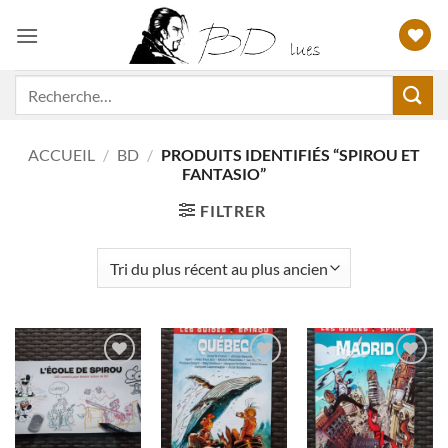
Passer
au
contenu
Recherche
pour :
ACCUEIL
/
BD
/
PRODUITS IDENTIFIÉS “SPIROU ET
FANTASIO”
FILTRER
Ajouter
Ajouter
Ajouter
à ma
à ma
à ma
liste
liste
liste