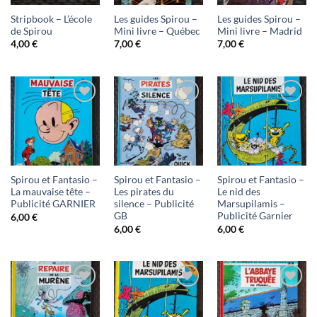
d'envies
d'envies
d'envies
Stripbook – L’école
Les guides Spirou –
Les guides Spirou –
de Spirou
Mini livre – Québec
Mini livre – Madrid
4,00
€
7,00
€
7,00
€
Ajouter
Ajouter
Ajouter
à ma
à ma
à ma
liste
liste
liste
d'envies
d'envies
d'envies
Spirou et Fantasio –
Spirou et Fantasio –
Spirou et Fantasio –
La mauvaise tête –
Les pirates du
Le nid des
Publicité GARNIER
silence – Publicité
Marsupilamis –
GB
Publicité Garnier
6,00
€
6,00
€
6,00
€
Ajouter
Ajouter
Ajouter