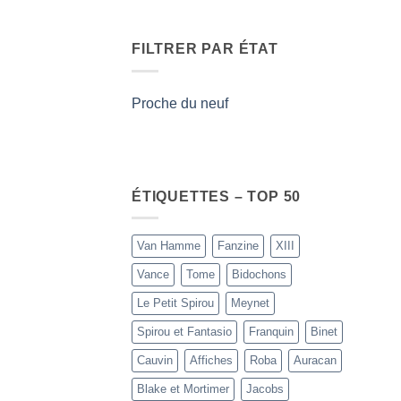
FILTRER PAR ÉTAT
Proche du neuf
ÉTIQUETTES – TOP 50
Van Hamme
Fanzine
XIII
Vance
Tome
Bidochons
Le Petit Spirou
Meynet
Spirou et Fantasio
Franquin
Binet
Cauvin
Affiches
Roba
Auracan
Blake et Mortimer
Jacobs