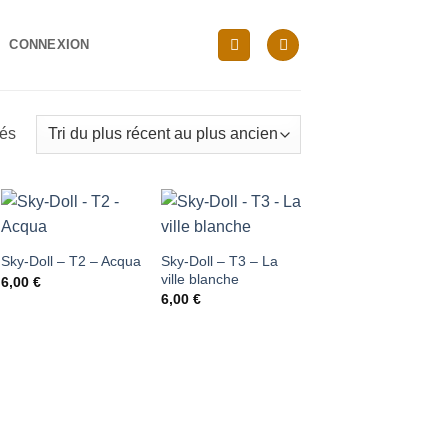
CONNEXION
Trié
hés
du
plus
récent
au
Ajouter
Ajouter
plus
Sky-Doll – T3 – La
Sky-Doll – T2 – Acqua
ville blanche
à ma
à ma
ancien
6,00
€
6,00
€
liste
liste
d'envies
d'envies