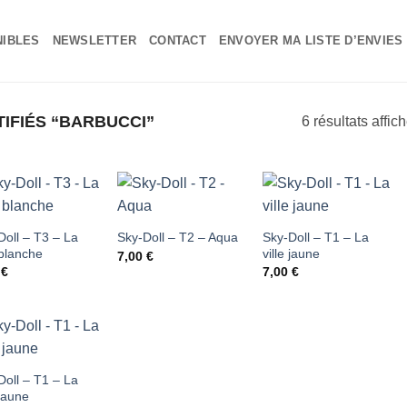
NIBLES
NEWSLETTER
CONTACT
ENVOYER MA LISTE D’ENVIES
IFIÉS “BARBUCCI”
6 résultats affic
Ajouter
Ajouter
Ajouter
Doll – T3 – La
Sky-Doll – T1 – La
Sky-Doll – T2 – Aqua
 blanche
ville jaune
à ma
à ma
à ma
7,00
€
0
€
7,00
€
liste
liste
liste
d'envies
d'envies
d'envies
Ajouter
Doll – T1 – La
 jaune
à ma