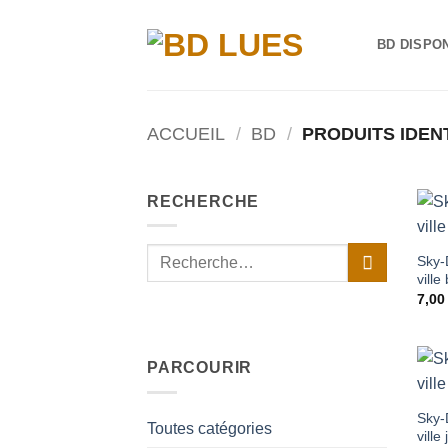
Passer
au
BD DISPO
contenu
ACCUEIL
/
BD
/
PRODUITS IDENT
RECHERCHE
Recherche
Sky-
pour :
ville
7,0
PARCOURIR
Sky-
Toutes catégories
ville