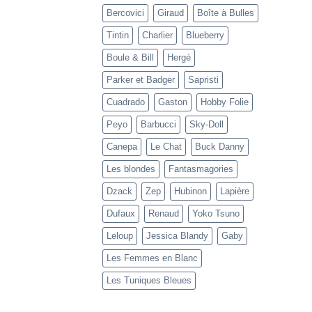
Bercovici
Giraud
Boîte à Bulles
Tintin
Charlier
Blueberry
Boule & Bill
Hergé
Parker et Badger
Sapristi
Cuadrado
Gaston
Hobby Folie
Peyo
Barbucci
Sky-Doll
Canepa
Le Chat
Buck Danny
Les blondes
Fantasmagories
Dzack
Zep
Hubinon
Lapière
Dufaux
Renaud
Yoko Tsuno
Leloup
Jessica Blandy
Gaby
Les Femmes en Blanc
Les Tuniques Bleues