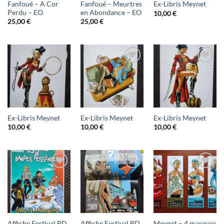
Fanfoué – A Cor
Fanfoué – Meurtres
Ex-Libris Meynet
Perdu – EO
en Abondance – EO
10,00
€
25,00
€
25,00
€
Ajouter
Ajouter
Ajouter
à ma
à ma
à ma
liste
liste
liste
d'envies
d'envies
d'envies
Ex-Libris Meynet
Ex-Libris Meynet
Ex-Libris Meynet
10,00
€
10,00
€
10,00
€
Ajouter
Ajouter
Ajouter
à ma
à ma
à ma
liste
liste
liste
d'envies
d'envies
d'envies
Affiche Festival BD
Affiche Festival BD
Meynet – 4 marques