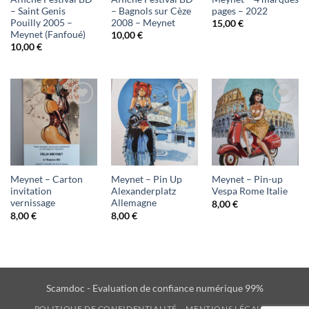
– Saint Genis
– Bagnols sur Cèze
pages – 2022
Pouilly 2005 –
2008 – Meynet
15,00
€
Meynet (Fanfoué)
10,00
€
10,00
€
Ajouter
Ajouter
Ajouter
à ma
à ma
à ma
liste
liste
liste
d'envies
d'envies
d'envies
Meynet – Carton
Meynet – Pin Up
Meynet – Pin-up
invitation
Alexanderplatz
Vespa Rome Italie
vernissage
Allemagne
8,00
€
8,00
€
8,00
€
Scamdoc - Evaluation de confiance numérique 99%
POLITIQUE DE CONFIDENTIALITÉ
MENTIONS LÉGALES