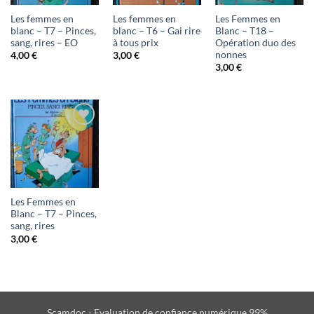
d'envies
d'envies
d'envies
Les femmes en
Les femmes en
Les Femmes en
blanc – T7 – Pinces,
blanc – T6 – Gai rire
Blanc – T18 –
sang, rires – EO
à tous prix
Opération duo des
nonnes
4,00
€
3,00
€
3,00
€
Ajouter
à ma
liste
d'envies
Les Femmes en
Blanc – T7 – Pinces,
sang, rires
3,00
€
Scamdoc - Evaluation de confiance numérique 99%