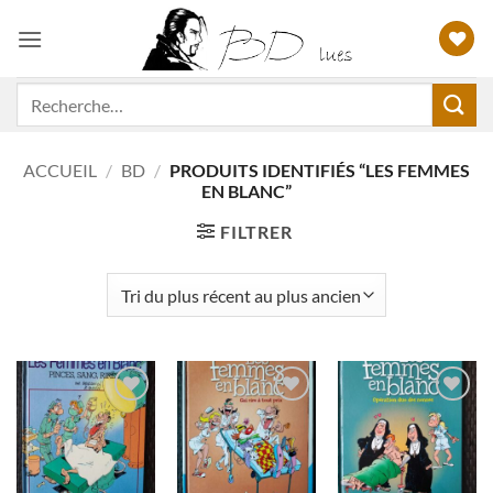
Passer
au
contenu
Recherche
pour :
ACCUEIL
/
BD
/
PRODUITS IDENTIFIÉS “LES FEMMES
EN BLANC”
FILTRER
Ajouter
Ajouter
Ajouter
à ma
à ma
à ma
liste
liste
liste