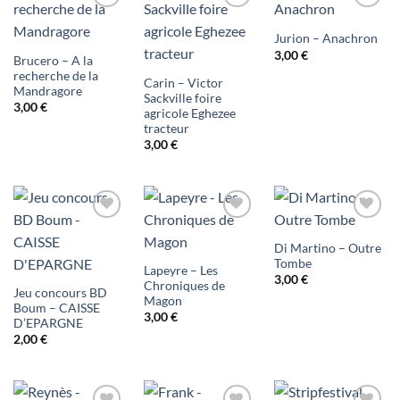
Ajouter
Ajouter
Ajouter
Jurion – Anachron
à ma
à ma
à ma
3,00
€
Brucero – A la
liste
liste
liste
recherche de la
Carin – Victor
Mandragore
Sackville foire
d'envies
d'envies
d'envies
3,00
€
agricole Eghezee
tracteur
3,00
€
Ajouter
Ajouter
Ajouter
Di Martino – Outre
à ma
à ma
à ma
Tombe
Lapeyre – Les
3,00
€
liste
liste
liste
Chroniques de
Jeu concours BD
Magon
Boum – CAISSE
d'envies
d'envies
d'envies
3,00
€
D’EPARGNE
2,00
€