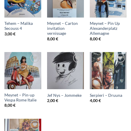
à ma
à ma
à ma
liste
liste
liste
d'envies
d'envies
d'envies
Tehem – Malika
Meynet – Carton
Meynet – Pin Up
Secouss 4
invitation
Alexanderplatz
vernissage
Allemagne
3,00
€
8,00
€
8,00
€
Ajouter
Ajouter
Ajouter
à ma
à ma
à ma
liste
liste
liste
d'envies
d'envies
d'envies
Meynet – Pin-up
Jef Nys – Jommeke
Serpieri – Druuna
Vespa Rome Italie
2,00
€
4,00
€
8,00
€