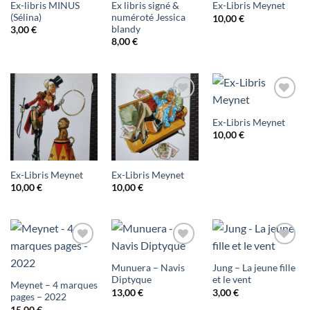
Ex-libris MINUS
Ex libris signé &
Ex-Libris Meynet
(Sélina)
numéroté Jessica
10,00
€
blandy
3,00
€
8,00
€
Ajouter
Ajouter
Ajouter
Ex-Libris Meynet
à ma
à ma
à ma
10,00
€
liste
liste
liste
d'envies
d'envies
d'envies
Ex-Libris Meynet
Ex-Libris Meynet
10,00
€
10,00
€
Ajouter
Ajouter
Ajouter
Munuera – Navis
Jung – La jeune fille
à ma
à ma
à ma
Diptyque
et le vent
Meynet – 4 marques
13,00
€
3,00
€
liste
liste
liste
pages – 2022
15,00
€