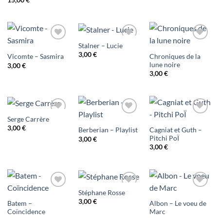
d'envies
d'envies
d'envies
Stalner – Lucie
Ajouter
Ajouter
Ajouter
3,00
€
Chroniques de la
Vicomte – Sasmira
à ma
à ma
à ma
lune noire
3,00
€
3,00
€
liste
liste
liste
d'envies
d'envies
d'envies
Serge Carrère
Ajouter
Ajouter
Ajouter
3,00
€
Cagniat et Guth –
Berberian – Playlist
à ma
à ma
à ma
Pitchi PoÏ
3,00
€
3,00
€
liste
liste
liste
d'envies
d'envies
d'envies
Stéphane Rosse
Ajouter
Ajouter
Ajouter
3,00
€
Batem –
Albon – Le voeu de
à ma
à ma
à ma
Coïncidence
Marc