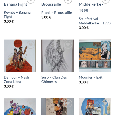
Ajouter
Ajouter
Ajouter
Reynès – Banana
Frank – Broussaille
à ma
à ma
à ma
Fight
3,00
€
Stripfestival
3,00
€
liste
liste
liste
Middelkerke – 1998
3,00
€
d'envies
d'envies
d'envies
Ajouter
Ajouter
Ajouter
à ma
à ma
à ma
liste
liste
liste
d'envies
d'envies
d'envies
Damour – Nash
Suro – Clan Des
Mounier – Exit
Zona Libra
Chimeres
3,00
€
3,00
€
Ajouter
Ajouter
Ajouter