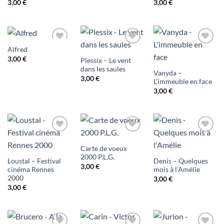
3,00
€
3,00
€
liste
liste
liste
d'envies
d'envies
d'envies
Alfred
Ajouter
Ajouter
Ajouter
3,00
€
Plessix – Le vent
à ma
à ma
à ma
dans les saules
Vanyda –
3,00
€
liste
liste
liste
L’immeuble en face
3,00
€
d'envies
d'envies
d'envies
Ajouter
Ajouter
Ajouter
Carte de voeux
à ma
à ma
à ma
2000 P.L.G.
Loustal – Festival
Denis – Quelques
3,00
€
liste
liste
liste
cinéma Rennes
mois à l’Amélie
2000
3,00
€
d'envies
d'envies
d'envies
3,00
€