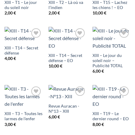
XIII – T1 – Le jour
XIII – T2 – Là où va
XIII – T15 – Lachez
du soleil noir
l’indien
les chiens ! – EO
2,00
€
2,00
€
10,00
€
Ajouter
Ajouter
Ajouter
XIII – T14 – Secret
à ma
à ma
à ma
défense
XIII – T14 – Secret
XIII – Le jour du
4,00
€
liste
liste
liste
défense – EO
soleil noir –
Publicité TOTAL
10,00
€
d'envies
d'envies
d'envies
6,00
€
Ajouter
Ajouter
Ajouter
Revue Auracan -
à ma
à ma
à ma
N°13 – XIII
XIII – T3 – Toutes les
XIII – T19 – Le
6,00
€
liste
liste
liste
larmes de l’enfer
dernier round – EO
3,00
€
8,00
€
d'envies
d'envies
d'envies