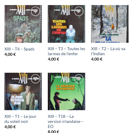
Ajouter
Ajouter
Ajouter
à ma
à ma
à ma
liste
liste
liste
d'envies
d'envies
d'envies
XIII – T3 – Toutes les
XIII – T2 – Là où va
XIII – T4 – Spads
larmes de l’enfer
l’Indien
4,00
€
4,00
€
4,00
€
Ajouter
Ajouter
à ma
à ma
liste
liste
d'envies
d'envies
XIII – T1 – Le jour
XIII – T18 – La
du soleil noir
version irlandaise –
EO
4,00
€
8,00
€