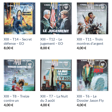
Ajouter
Ajouter
Ajouter
à ma
à ma
à ma
liste
liste
liste
d'envies
d'envies
d'envies
XIII – T14 – Secret
XIII – T12 – Le
XIII – T11 – Trois
défense – EO
jugement – EO
montres d’argent
8,00
€
8,00
€
4,00
€
Ajouter
Ajouter
Ajouter
à ma
à ma
à ma
liste
liste
liste
d'envies
d'envies
d'envies
XIII – T8 – Treize
XIII – T7 – La Nuit
XIII – T6 – Le
contre un
du 3 août
Dossier Jason Fly
4,00
€
4,00
€
4,00
€