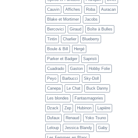
Cauvin
Affiches
Roba
Auracan
Blake et Mortimer
Jacobs
Bercovici
Giraud
Boîte à Bulles
Tintin
Charlier
Blueberry
Boule & Bill
Hergé
Parker et Badger
Sapristi
Cuadrado
Gaston
Hobby Folie
Peyo
Barbucci
Sky-Doll
Canepa
Le Chat
Buck Danny
Les blondes
Fantasmagories
Dzack
Zep
Hubinon
Lapière
Dufaux
Renaud
Yoko Tsuno
Leloup
Jessica Blandy
Gaby
Les Femmes en Blanc