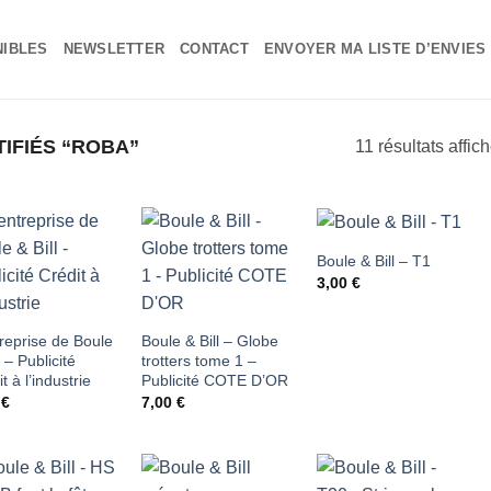
NIBLES
NEWSLETTER
CONTACT
ENVOYER MA LISTE D’ENVIES
IFIÉS “ROBA”
11 résultats affic
Boule & Bill – T1
Ajouter
Ajouter
Ajouter
3,00
€
à ma
à ma
à ma
liste
liste
liste
treprise de Boule
Boule & Bill – Globe
l – Publicité
trotters tome 1 –
d'envies
d'envies
d'envies
t à l’industrie
Publicité COTE D’OR
0
€
7,00
€