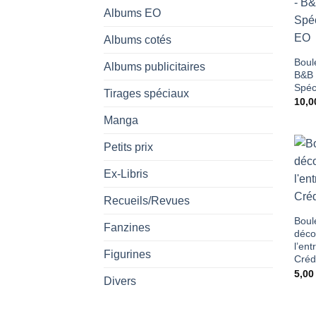
Albums EO
Albums cotés
Boule
Albums publicitaires
B&B f
Spéc
Tirages spéciaux
10,
Manga
Petits prix
Ex-Libris
Recueils/Revues
Boule
Fanzines
déco
l’en
Figurines
Crédi
5,0
Divers