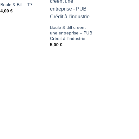
Boule & Bill – T7
Ajouter
Ajouter
4,00
€
à ma
à ma
liste
liste
Boule & Bill créent
une entreprise – PUB
d'envies
d'envies
Crédit à l’industrie
5,00
€