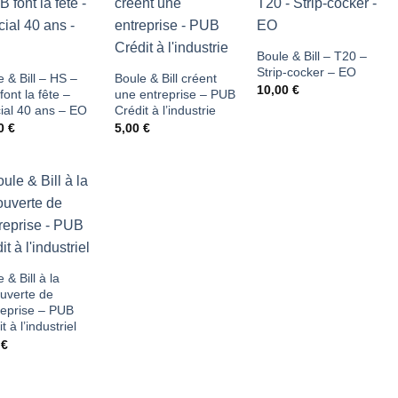
Ajouter
Ajouter
Ajouter
à ma
à ma
à ma
Boule & Bill – T20 –
Strip-cocker – EO
liste
liste
liste
 & Bill – HS –
Boule & Bill créent
10,00
€
ont la fête –
une entreprise – PUB
d'envies
d'envies
d'envies
ial 40 ans – EO
Crédit à l’industrie
00
€
5,00
€
Ajouter
à ma
liste
 & Bill à la
uverte de
d'envies
treprise – PUB
t à l’industriel
0
€