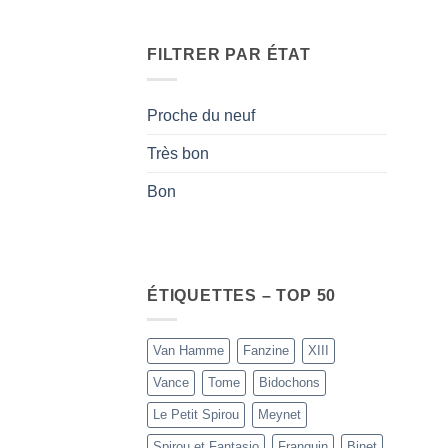
FILTRER PAR ÉTAT
Proche du neuf
Très bon
Bon
ÉTIQUETTES – TOP 50
Van Hamme
Fanzine
XIII
Vance
Tome
Bidochons
Le Petit Spirou
Meynet
Spirou et Fantasio
Franquin
Binet