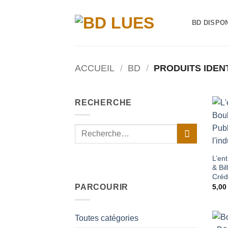
Passer
au
BD DISPO
contenu
ACCUEIL
/
BD
/
PRODUITS IDENT
RECHERCHE
Recherche
pour :
L’en
& Bil
Crédi
5,0
PARCOURIR
Toutes catégories