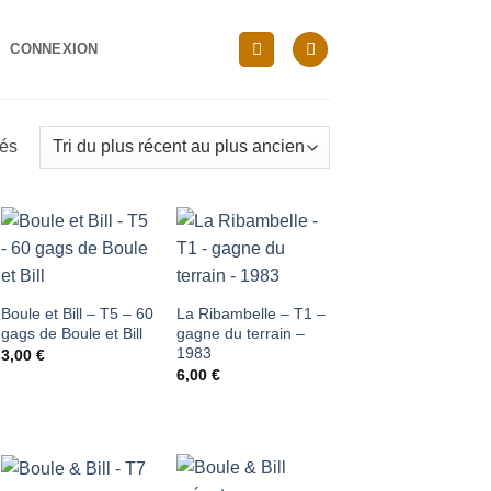
CONNEXION
Trié
hés
du
plus
récent
au
Ajouter
Ajouter
plus
à ma
à ma
ancien
Boule et Bill – T5 – 60
La Ribambelle – T1 –
gags de Boule et Bill
gagne du terrain –
liste
liste
1983
3,00
€
d'envies
d'envies
6,00
€