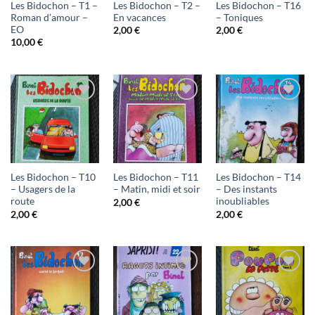
Les Bidochon – T1 –
Les Bidochon – T2 –
Les Bidochon – T16
Roman d’amour –
En vacances
– Toniques
EO
2,00
€
2,00
€
10,00
€
Ajouter
Ajouter
Ajouter
à ma
à ma
à ma
liste
liste
liste
d'envies
d'envies
d'envies
Les Bidochon – T10
Les Bidochon – T11
Les Bidochon – T14
– Usagers de la
– Matin, midi et soir
– Des instants
route
inoubliables
2,00
€
2,00
€
2,00
€
Ajouter
Ajouter
Ajouter
à ma
à ma
à ma