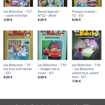
liste
liste
liste
d'envies
d'envies
d'envies
Les Bidochon – T17
Revue Sapristi –
Poupon la peste –
– usent le forfait
N°22 – Binet
T2 – EO
3,00
€
8,00
€
8,00
€
Ajouter
Ajouter
Ajouter
à ma
à ma
à ma
liste
liste
liste
d'envies
d'envies
d'envies
Les Bidochon – T9 –
Les Bidochon – T10
Les Bidochon – T18
Les fous sont lâchés
– Usagers de la
– Les Bidochon
– EO
route – EO
voient tout, savent
tout – EO
8,00
€
8,00
€
7,00
€