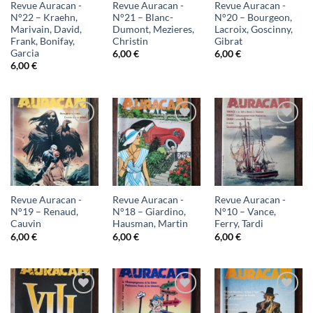
Revue Auracan -
Revue Auracan -
Revue Auracan -
N°22 – Kraehn,
N°21 – Blanc-
N°20 – Bourgeon,
Marivain, David,
Dumont, Mezieres,
Lacroix, Goscinny,
Frank, Bonifay,
Christin
Gibrat
Garcia
6,00
€
6,00
€
6,00
€
Ajouter
Ajouter
Ajouter
à ma
à ma
à ma
liste
liste
liste
d'envies
d'envies
d'envies
Revue Auracan -
Revue Auracan -
Revue Auracan -
N°19 – Renaud,
N°18 – Giardino,
N°10 – Vance,
Cauvin
Hausman, Martin
Ferry, Tardi
6,00
€
6,00
€
6,00
€
Ajouter
Ajouter
Ajouter