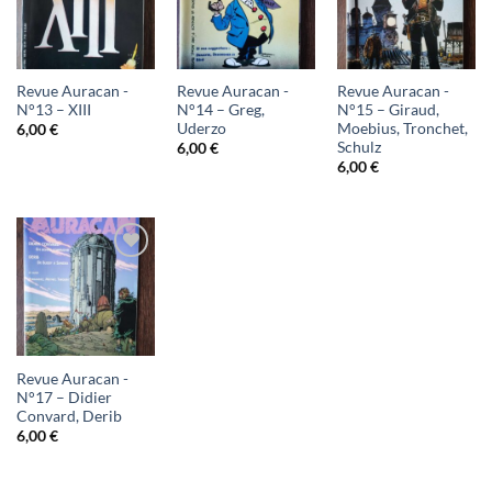
à ma
à ma
à ma
liste
liste
liste
d'envies
d'envies
d'envies
Revue Auracan -
Revue Auracan -
Revue Auracan -
N°13 – XIII
N°14 – Greg,
N°15 – Giraud,
Uderzo
Moebius, Tronchet,
6,00
€
Schulz
6,00
€
6,00
€
Ajouter
à ma
liste
d'envies
Revue Auracan -
N°17 – Didier
Convard, Derib
6,00
€