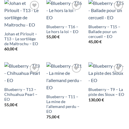
Ajouter
Ajouter
Ajouter
à ma
à ma
à ma
Blueberry – T16 –
Blueberry – T15 –
liste
liste
liste
Le hors la loi – EO
Ballade pour un
Johan et Pirlouit –
cercueil – EO
55,00
€
T13 – Le sortilège
d'envies
d'envies
d'envies
45,00
€
de Maltrochu – EO
60,00
€
Ajouter
Ajouter
Ajouter
à ma
à ma
à ma
Blueberry – T13 –
Blueberry – T9 – La
liste
liste
liste
Chihuahua Pearl –
piste des Sioux – EO
Blueberry – T11 –
EO
130,00
€
La mine de
d'envies
d'envies
d'envies
55,00
€
l’allemand perdu –
EO
75,00
€