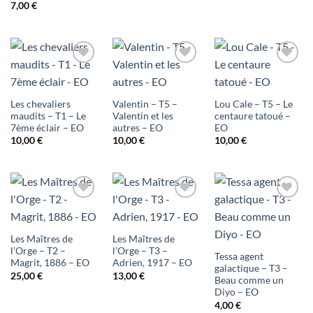
7,00
€
Ajouter
Ajouter
Ajouter
à ma
à ma
à ma
Les chevaliers
Valentin – T5 –
Lou Cale – T5 – Le
liste
liste
liste
maudits – T1 – Le
Valentin et les
centaure tatoué –
7ème éclair – EO
autres – EO
EO
d'envies
d'envies
d'envies
10,00
€
10,00
€
10,00
€
Ajouter
Ajouter
Ajouter
à ma
à ma
à ma
Les Maîtres de
Les Maîtres de
liste
liste
liste
l’Orge – T2 –
l’Orge – T3 –
Tessa agent
Magrit, 1886 – EO
Adrien, 1917 – EO
galactique – T3 –
d'envies
d'envies
d'envies
25,00
€
13,00
€
Beau comme un
Diyo – EO
4,00
€