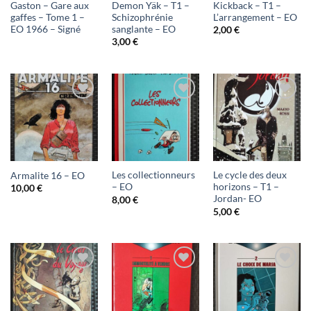
Gaston – Gare aux
Demon Yäk – T1 –
Kickback – T1 –
gaffes – Tome 1 –
Schizophrénie
L’arrangement – EO
EO 1966 – Signé
sanglante – EO
2,00
€
3,00
€
Ajouter
Ajouter
Ajouter
à ma
à ma
à ma
liste
liste
liste
d'envies
d'envies
d'envies
Les collectionneurs
Le cycle des deux
Armalite 16 – EO
– EO
horizons – T1 –
10,00
€
Jordan- EO
8,00
€
5,00
€
Ajouter
Ajouter
Ajouter
à ma
à ma
à ma