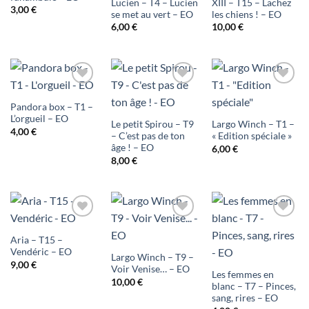
Lucien – T4 – Lucien
XIII – T15 – Lachez
3,00
€
liste
liste
liste
se met au vert – EO
les chiens ! – EO
6,00
€
10,00
€
d'envies
d'envies
d'envies
Ajouter
Ajouter
Ajouter
Pandora box – T1 –
à ma
à ma
à ma
L’orgueil – EO
Le petit Spirou – T9
Largo Winch – T1 –
4,00
€
liste
liste
liste
– C’est pas de ton
« Edition spéciale »
âge ! – EO
6,00
€
d'envies
d'envies
d'envies
8,00
€
Ajouter
Ajouter
Ajouter
Aria – T15 –
à ma
à ma
à ma
Vendéric – EO
Largo Winch – T9 –
9,00
€
liste
liste
liste
Voir Venise… – EO
Les femmes en
10,00
€
blanc – T7 – Pinces,
d'envies
d'envies
d'envies
sang, rires – EO