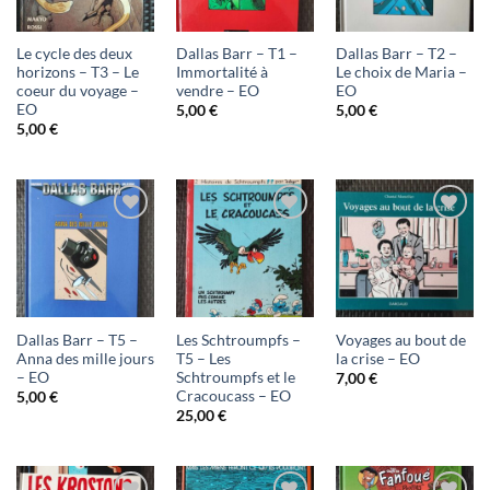
liste
liste
liste
d'envies
d'envies
d'envies
Le cycle des deux
Dallas Barr – T1 –
Dallas Barr – T2 –
horizons – T3 – Le
Immortalité à
Le choix de Maria –
coeur du voyage –
vendre – EO
EO
EO
5,00
€
5,00
€
5,00
€
Ajouter
Ajouter
Ajouter
à ma
à ma
à ma
liste
liste
liste
d'envies
d'envies
d'envies
Dallas Barr – T5 –
Les Schtroumpfs –
Voyages au bout de
Anna des mille jours
T5 – Les
la crise – EO
– EO
Schtroumpfs et le
7,00
€
Cracoucass – EO
5,00
€
25,00
€