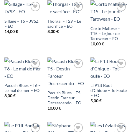
Ajouter
Ajouter
Ajouter
Sillage – T5 – JVSZ
Thorgal – T29 – Le
à ma
à ma
à ma
– EO
sacrifice – EO
Corto Maltese –
14,00
€
8,00
€
liste
liste
liste
T15 – Le jour de
Tarowean – EO
d'envies
d'envies
d'envies
10,00
€
Ajouter
Ajouter
Ajouter
à ma
à ma
à ma
Pacush Blues – T6 –
Li P’tit Bout
liste
liste
liste
Le mal de mer – EO
d’Chique – Tot-oute
Pacush Blues – T5 –
– EO
8,00
€
Destin Farceur
d'envies
d'envies
d'envies
5,00
€
Decrescendo – EO
10,00
€