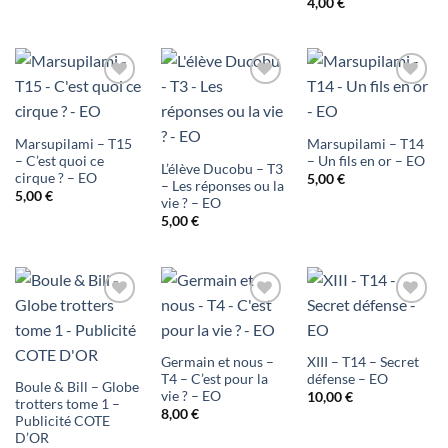
4,00
€
Ajouter
Ajouter
Ajouter
à ma
à ma
à ma
Marsupilami – T15
Marsupilami – T14
liste
liste
liste
– C’est quoi ce
– Un fils en or – EO
L’élève Ducobu – T3
cirque ? – EO
5,00
€
– Les réponses ou la
d'envies
d'envies
d'envies
5,00
€
vie ? – EO
5,00
€
Ajouter
Ajouter
Ajouter
à ma
à ma
à ma
Germain et nous –
XIII – T14 – Secret
liste
liste
liste
T4 – C’est pour la
défense – EO
Boule & Bill – Globe
vie ? – EO
10,00
€
trotters tome 1 –
d'envies
d'envies
d'envies
8,00
€
Publicité COTE
D’OR