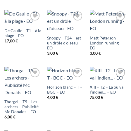
Ajouter
Ajouter
Ajouter
De Gaulle – T1 – à la
à ma
à ma
à ma
plage – EO
Snoopy – T24 – est
Matt Peterson –
17,00
€
liste
liste
liste
un drôle d’oiseau –
London running –
EO
EO
d'envies
d'envies
d'envies
3,00
€
3,00
€
Ajouter
Ajouter
Ajouter
Horizon blanc – T –
XIII – T2 – Là où va
à ma
à ma
à ma
BGC – EO
l’indien… – EO
4,00
€
75,00
€
liste
liste
liste
Thorgal – T9 – Les
archers – Publicité
d'envies
d'envies
d'envies
Mc Donalds – EO
6,00
€