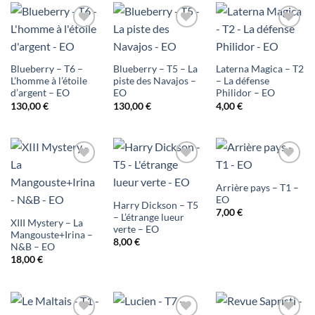
Ajouter
Ajouter
Ajouter
à ma
à ma
à ma
Blueberry – T6 –
Blueberry – T5 – La
Laterna Magica – T2
liste
liste
liste
L’homme à l’étoile
piste des Navajos –
– La défense
d’argent – EO
EO
Philidor – EO
d'envies
d'envies
d'envies
130,00
€
130,00
€
4,00
€
Ajouter
Ajouter
Ajouter
Arrière pays – T1 –
à ma
à ma
à ma
EO
Harry Dickson – T5
7,00
€
liste
liste
liste
– L’étrange lueur
XIII Mystery – La
verte – EO
Mangouste+Irina –
d'envies
d'envies
d'envies
8,00
€
N&B – EO
18,00
€