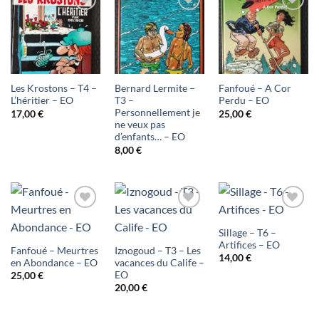
Ajouter
Ajouter
Ajouter
à ma
à ma
à ma
liste
liste
liste
d'envies
d'envies
d'envies
Les Krostons – T4 –
Bernard Lermite –
Fanfoué – A Cor
L’héritier – EO
T3 –
Perdu – EO
Personnellement je
17,00
€
25,00
€
ne veux pas
d’enfants… – EO
8,00
€
Ajouter
Ajouter
Ajouter
Sillage – T6 –
à ma
à ma
à ma
Artifices – EO
Fanfoué – Meurtres
Iznogoud – T3 – Les
14,00
€
liste
liste
liste
en Abondance – EO
vacances du Calife –
EO
25,00
€
d'envies
d'envies
d'envies
20,00
€