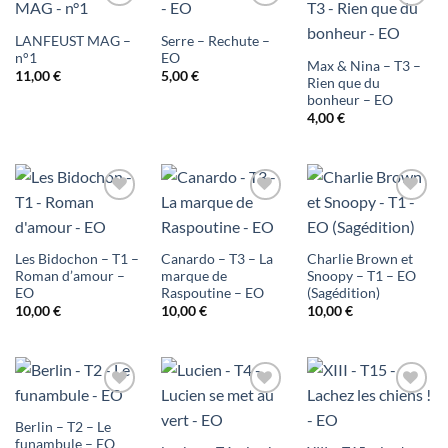
Ajouter
Ajouter
Ajouter
LANFEUST MAG –
Serre – Rechute –
à ma
à ma
à ma
n°1
EO
Max & Nina – T3 –
11,00
€
5,00
€
liste
liste
liste
Rien que du
bonheur – EO
d'envies
d'envies
d'envies
4,00
€
Ajouter
Ajouter
Ajouter
à ma
à ma
à ma
Les Bidochon – T1 –
Canardo – T3 – La
Charlie Brown et
liste
liste
liste
Roman d’amour –
marque de
Snoopy – T1 – EO
EO
Raspoutine – EO
(Sagédition)
d'envies
d'envies
d'envies
10,00
€
10,00
€
10,00
€
Ajouter
Ajouter
Ajouter
Berlin – T2 – Le
à ma
à ma
à ma
funambule – EO