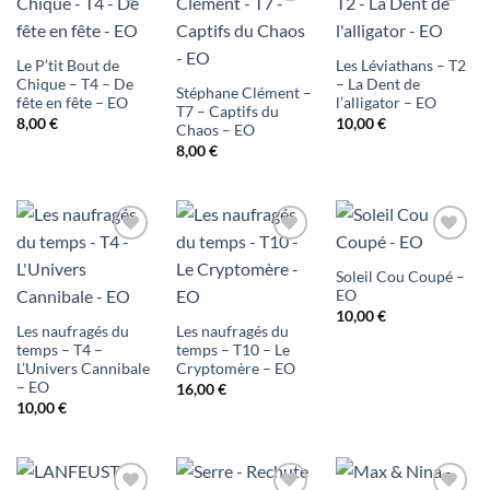
Ajouter
Ajouter
Ajouter
à ma
à ma
à ma
Le P’tit Bout de
Les Léviathans – T2
liste
liste
liste
Chique – T4 – De
– La Dent de
Stéphane Clément –
fête en fête – EO
l’alligator – EO
T7 – Captifs du
d'envies
d'envies
d'envies
8,00
€
10,00
€
Chaos – EO
8,00
€
Ajouter
Ajouter
Ajouter
Soleil Cou Coupé –
à ma
à ma
à ma
EO
10,00
€
liste
liste
liste
Les naufragés du
Les naufragés du
temps – T4 –
temps – T10 – Le
d'envies
d'envies
d'envies
L’Univers Cannibale
Cryptomère – EO
– EO
16,00
€
10,00
€