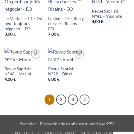
Ajouter
Ajouter
Ajouter
Revue Sapristi –
à ma
à ma
à ma
N°41 – Vicomte
Le Maltais – T1 – On
Lucien – T7 – Ricky
4,00
€
liste
liste
liste
peut toujours
chez les Ricains –
négocier – EO
EO
d'envies
d'envies
d'envies
3,00
€
7,00
€
Ajouter
Ajouter
Revue Sapristi –
Revue Sapristi –
à ma
à ma
N°46 – Marini
N°22 – Binet
4,00
€
8,00
€
liste
liste
d'envies
d'envies
1
2
3
Scamdoc - Evaluation de confiance numérique 99%
POLITIQUE DE CONFIDENTIALITÉ
MENTIONS LÉGALES