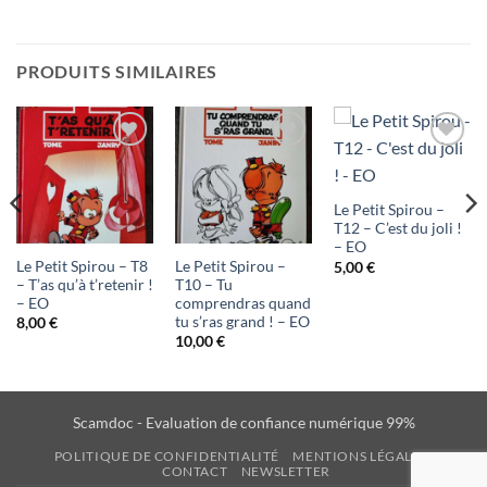
PRODUITS SIMILAIRES
Ajouter
Ajouter
Ajouter
à ma
à ma
à ma
Le Petit Spirou –
liste
liste
liste
T12 – C’est du joli !
– EO
d'envies
d'envies
d'envies
Le Petit Spirou – T8
Le Petit Spirou –
5,00
€
– T’as qu’à t’retenir !
T10 – Tu
– EO
comprendras quand
tu s’ras grand ! – EO
8,00
€
10,00
€
Scamdoc - Evaluation de confiance numérique 99%
POLITIQUE DE CONFIDENTIALITÉ
MENTIONS LÉGALES
CONTACT
NEWSLETTER