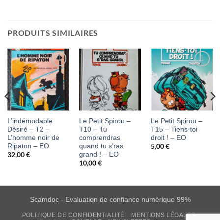
PRODUITS SIMILAIRES
Ajouter
Ajouter
Ajouter
à ma
à ma
à ma
liste
liste
liste
d'envies
d'envies
d'envies
L’indémodable
Le Petit Spirou –
Le Petit Spirou –
Désiré – T2 –
T10 – Tu
T15 – Tiens-toi
L’homme noir de
comprendras
droit ! – EO
Ripaton – EO
quand tu s’ras
5,00
€
grand ! – EO
32,00
€
10,00
€
Scamdoc - Evaluation de confiance numérique 99%
POLITIQUE DE CONFIDENTIALITÉ
MENTIONS LÉGALES