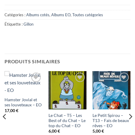
Catégories :
Albums cotés
,
Albums EO
,
Toutes catégories
Étiquette :
Gillon
PRODUITS SIMILAIRES
Ajouter
Ajouter
Ajouter
à ma
à ma
à ma
Hamster Jovial et
liste
liste
liste
ses louveteaux – EO
17,00
€
d'envies
d'envies
d'envies
Le Chat – T5 – Les
Le Petit Spirou –
Best of du Chat – Le
T13 – Fais de beaux
top du Chat – EO
rêves – EO
6,00
€
5,00
€