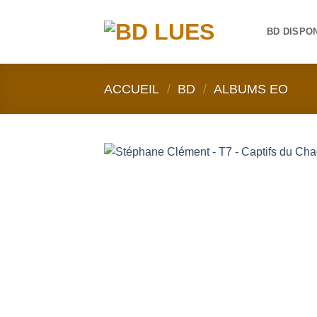
Passer
au
BD DISPO
contenu
ACCUEIL
/
BD
/
ALBUMS EO