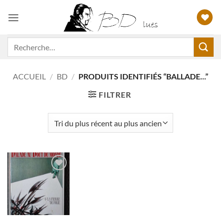
Passer
au
contenu
Recherche
pour :
ACCUEIL
/
BD
/
PRODUITS IDENTIFIÉS “BALLADE...”
FILTRER
Ajouter
à ma
liste
d'envies