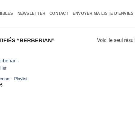
NIBLES
NEWSLETTER
CONTACT
ENVOYER MA LISTE D’ENVIES
IFIÉS “BERBERIAN”
Voici le seul résul
Ajouter
rian – Playlist
à ma
0
€
liste
d'envies