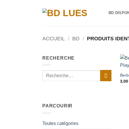
Passer
au
BD DISPO
contenu
ACCUEIL
/
BD
/
PRODUITS IDENT
RECHERCHE
Recherche
Berbe
pour :
3,0
PARCOURIR
Toutes catégories