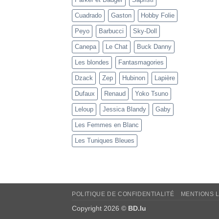
Cuadrado
Gaston
Hobby Folie
Peyo
Barbucci
Sky-Doll
Canepa
Le Chat
Buck Danny
Les blondes
Fantasmagories
Dzack
Zep
Hubinon
Lapière
Dufaux
Renaud
Yoko Tsuno
Leloup
Jessica Blandy
Gaby
Les Femmes en Blanc
Les Tuniques Bleues
POLITIQUE DE CONFIDENTIALITÉ
MENTIONS 
Copyright 2026 ©
BD.lu