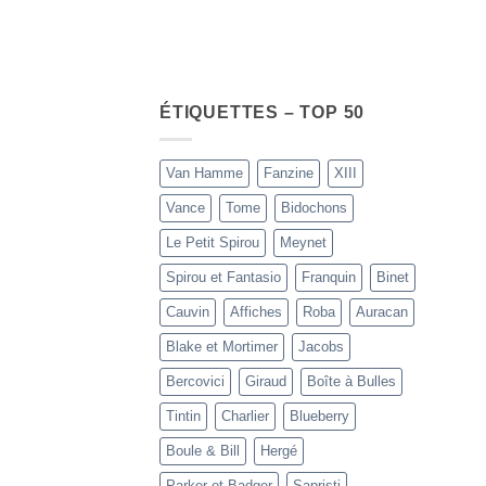
ÉTIQUETTES – TOP 50
Van Hamme
Fanzine
XIII
Vance
Tome
Bidochons
Le Petit Spirou
Meynet
Spirou et Fantasio
Franquin
Binet
Cauvin
Affiches
Roba
Auracan
Blake et Mortimer
Jacobs
Bercovici
Giraud
Boîte à Bulles
Tintin
Charlier
Blueberry
Boule & Bill
Hergé
Parker et Badger
Sapristi