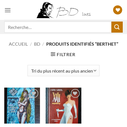
Passer
au
contenu
Recherche
pour :
ACCUEIL
/
BD
/
PRODUITS IDENTIFIÉS “BERTHET”
FILTRER
Ajouter
Ajouter
à ma
à ma
liste
liste
d'envies
d'envies