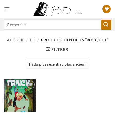
Passer
au
contenu
Recherche
pour :
ACCUEIL
/
BD
/
PRODUITS IDENTIFIÉS “BOCQUET”
FILTRER
Ajouter
à ma
liste
d'envies