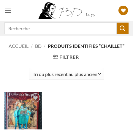
Passer
au
contenu
Recherche
pour :
ACCUEIL
/
BD
/
PRODUITS IDENTIFIÉS “CHAILLET”
FILTRER
Ajouter
à ma
liste
d'envies