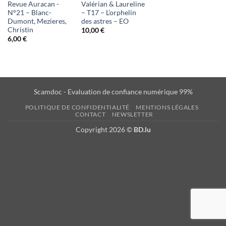
Revue Auracan -
Valérian & Laureline
N°21 – Blanc-
– T17 – L’orphelin
Dumont, Mezieres,
des astres – EO
Christin
10,00
€
6,00
€
Scamdoc - Evaluation de confiance numérique 99%
POLITIQUE DE CONFIDENTIALITÉ
MENTIONS LÉGALES
CONTACT
NEWSLETTER
Copyright 2026 ©
BD.lu