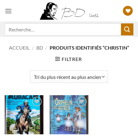
Passer
au
contenu
Recherche
pour :
ACCUEIL
/
BD
/
PRODUITS IDENTIFIÉS “CHRISTIN”
FILTRER
Ajouter
Ajouter
à ma
à ma
liste
liste
d'envies
d'envies