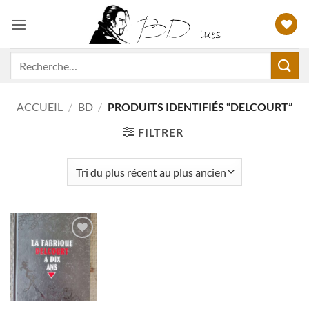
Passer
au
contenu
Recherche
pour :
ACCUEIL
/
BD
/
PRODUITS IDENTIFIÉS “DELCOURT”
FILTRER
Ajouter
à ma
liste
d'envies