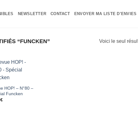
NIBLES
NEWSLETTER
CONTACT
ENVOYER MA LISTE D’ENVIES
TIFIÉS “FUNCKEN”
Voici le seul résul
Ajouter
à ma
e HOP! – N°80 –
ial Funcken
liste
0
€
d'envies