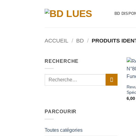
Passer
au
BD DISPO
contenu
ACCUEIL
/
BD
/
PRODUITS IDEN
RECHERCHE
Recherche
pour :
Revu
Spéc
6,0
PARCOURIR
Toutes catégories