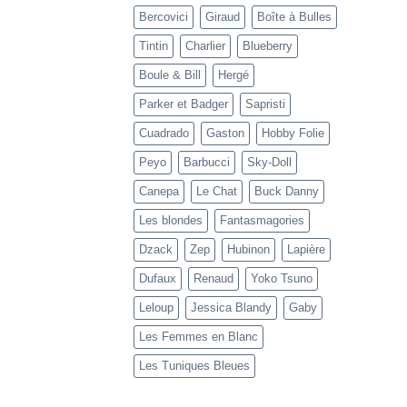
Bercovici
Giraud
Boîte à Bulles
Tintin
Charlier
Blueberry
Boule & Bill
Hergé
Parker et Badger
Sapristi
Cuadrado
Gaston
Hobby Folie
Peyo
Barbucci
Sky-Doll
Canepa
Le Chat
Buck Danny
Les blondes
Fantasmagories
Dzack
Zep
Hubinon
Lapière
Dufaux
Renaud
Yoko Tsuno
Leloup
Jessica Blandy
Gaby
Les Femmes en Blanc
Les Tuniques Bleues