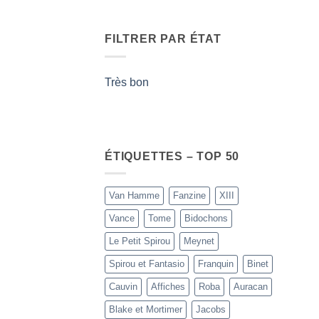
FILTRER PAR ÉTAT
Très bon
ÉTIQUETTES – TOP 50
Van Hamme
Fanzine
XIII
Vance
Tome
Bidochons
Le Petit Spirou
Meynet
Spirou et Fantasio
Franquin
Binet
Cauvin
Affiches
Roba
Auracan
Blake et Mortimer
Jacobs