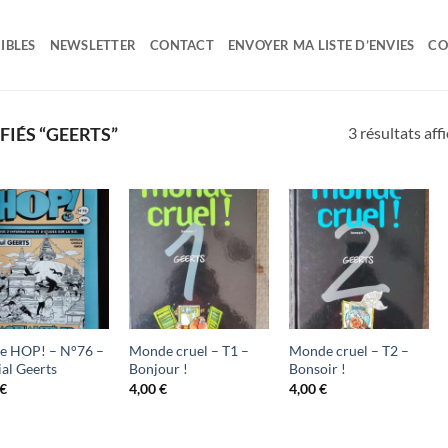
IBLES
NEWSLETTER
CONTACT
ENVOYER MA LISTE D’ENVIES
CO
3 résultats aff
FIÉS “GEERTS”
Ajouter
Ajouter
Ajouter
à ma
à ma
à ma
liste
liste
liste
d'envies
d'envies
d'envies
e HOP! – N°76 –
Monde cruel – T1 –
Monde cruel – T2 –
ial Geerts
Bonjour !
Bonsoir !
€
4,00
€
4,00
€