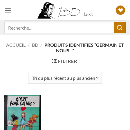
Passer
au
contenu
Recherche
pour :
ACCUEIL
/
BD
/
PRODUITS IDENTIFIÉS “GERMAIN ET
NOUS...”
FILTRER
Ajouter
à ma
liste