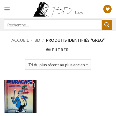
Passer
au
contenu
Recherche
pour :
ACCUEIL
/
BD
/
PRODUITS IDENTIFIÉS “GREG”
FILTRER
Ajouter
à ma
liste
d'envies