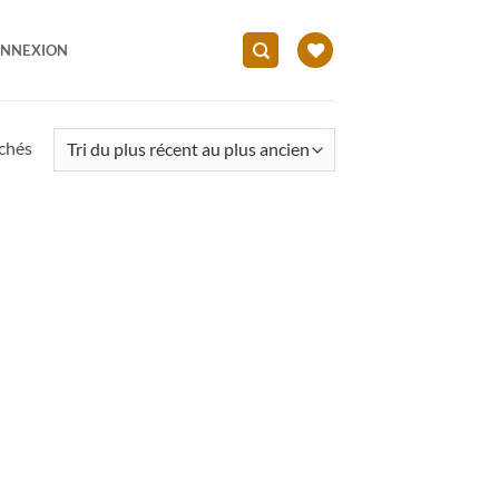
NNEXION
Trié
ichés
du
plus
récent
au
plus
ancien