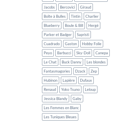
Jacobs
Bercovici
Giraud
Boîte à Bulles
Tintin
Charlier
Blueberry
Boule & Bill
Hergé
Parker et Badger
Sapristi
Cuadrado
Gaston
Hobby Folie
Peyo
Barbucci
Sky-Doll
Canepa
Le Chat
Buck Danny
Les blondes
Fantasmagories
Dzack
Zep
Hubinon
Lapière
Dufaux
Renaud
Yoko Tsuno
Leloup
Jessica Blandy
Gaby
Les Femmes en Blanc
Les Tuniques Bleues