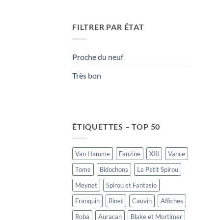
FILTRER PAR ÉTAT
Proche du neuf
Très bon
ÉTIQUETTES – TOP 50
Van Hamme
Fanzine
XIII
Vance
Tome
Bidochons
Le Petit Spirou
Meynet
Spirou et Fantasio
Franquin
Binet
Cauvin
Affiches
Roba
Auracan
Blake et Mortimer