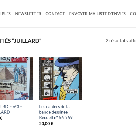
IBLES
NEWSLETTER
CONTACT
ENVOYER MA LISTE D’ENVIES
CO
2 résultats aff
IÉS “JUILLARD”
Ajouter
Ajouter
à ma
à ma
liste
liste
d'envies
d'envies
l BD – n°3 –
Les cahiers de la
LLARD
bande dessinée –
Recueil n° 56 à 59
€
20,00
€