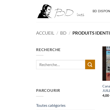
Passer
au
BD DISPON
contenu
ACCUEIL
/
BD
/
PRODUITS IDENTIF
RECHERCHE
Recherche
pour :
Cana
PARCOURIR
JUI
4,00
Toutes catégories