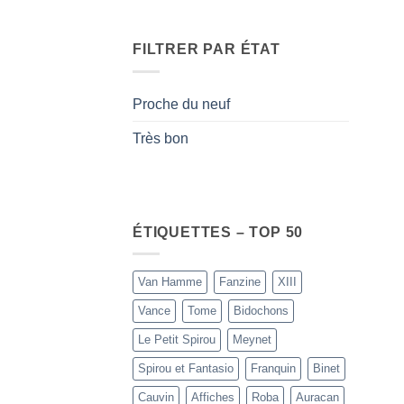
FILTRER PAR ÉTAT
Proche du neuf
Très bon
ÉTIQUETTES – TOP 50
Van Hamme
Fanzine
XIII
Vance
Tome
Bidochons
Le Petit Spirou
Meynet
Spirou et Fantasio
Franquin
Binet
Cauvin
Affiches
Roba
Auracan