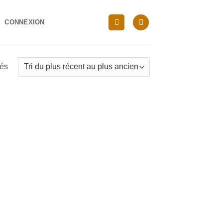
CONNEXION
Trié
hés
du
plus
récent
au
plus
ancien