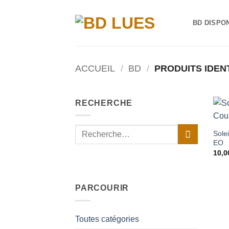
Passer
au
BD DISPO
contenu
ACCUEIL
/
BD
/
PRODUITS IDENT
RECHERCHE
Recherche
Sole
pour :
EO
10,
PARCOURIR
Toutes catégories