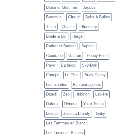
Blake et Mortimer
Jacobs
Bercovici
Giraud
Boîte à Bulles
Tintin
Charlier
Blueberry
Boule & Bill
Hergé
Parker et Badger
Sapristi
Cuadrado
Gaston
Hobby Folie
Peyo
Barbucci
Sky-Doll
Canepa
Le Chat
Buck Danny
Les blondes
Fantasmagories
Dzack
Zep
Hubinon
Lapière
Dufaux
Renaud
Yoko Tsuno
Leloup
Jessica Blandy
Gaby
Les Femmes en Blanc
Les Tuniques Bleues