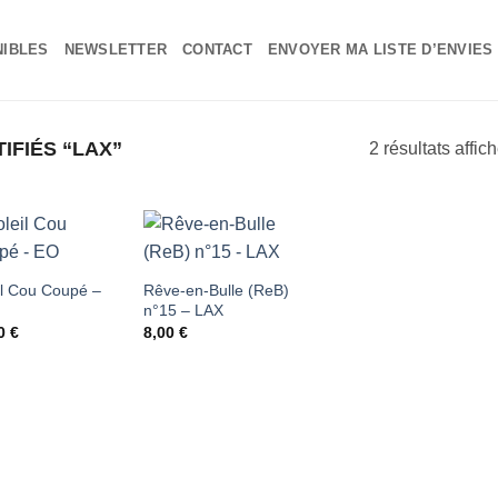
NIBLES
NEWSLETTER
CONTACT
ENVOYER MA LISTE D’ENVIES
IFIÉS “LAX”
2 résultats affic
Ajouter
Ajouter
il Cou Coupé –
Rêve-en-Bulle (ReB)
n°15 – LAX
à ma
à ma
00
€
8,00
€
liste
liste
d'envies
d'envies