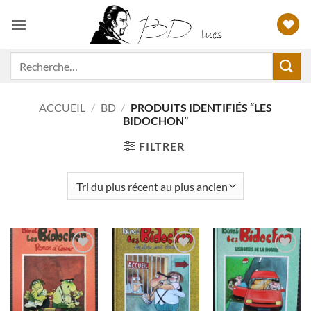
Passer
au
contenu
Recherche
pour :
ACCUEIL
/
BD
/
PRODUITS IDENTIFIÉS “LES
BIDOCHON”
FILTRER
Ajouter
Ajouter
Ajouter
à ma
à ma
à ma
liste
liste
liste