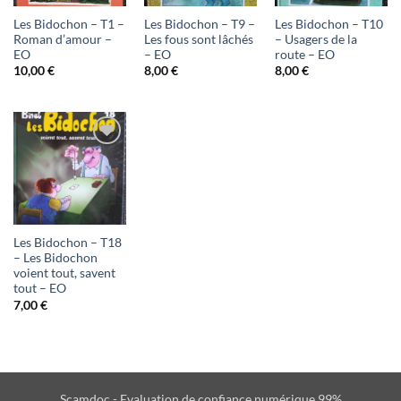
d'envies
d'envies
d'envies
Les Bidochon – T1 –
Les Bidochon – T9 –
Les Bidochon – T10
Roman d’amour –
Les fous sont lâchés
– Usagers de la
EO
– EO
route – EO
10,00
€
8,00
€
8,00
€
Ajouter
à ma
liste
d'envies
Les Bidochon – T18
– Les Bidochon
voient tout, savent
tout – EO
7,00
€
Scamdoc - Evaluation de confiance numérique 99%