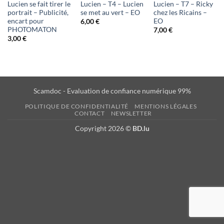
Lucien se fait tirer le
Lucien – T4 – Lucien
Lucien – T7 – Ricky
portrait – Publicité,
se met au vert – EO
chez les Ricains –
encart pour
EO
6,00
€
PHOTOMATON
7,00
€
3,00
€
Scamdoc - Evaluation de confiance numérique 99%
POLITIQUE DE CONFIDENTIALITÉ
MENTIONS LÉGALES
CONTACT
NEWSLETTER
Copyright 2026 ©
BD.lu