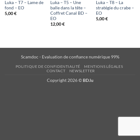
Luka – T7 – Lame de
Luka – T5 – Une
Luka – T8 – La
fond – EO
balle dans la tête –
stratégie du crabe –
Coffret Canal BD –
EO
5,00
€
EO
5,00
€
12,00
€
Scamdoc - Evaluation de confiance numérique 99%
POLITIQUE DE CONFIDENTIALITÉ
MENTIONS LÉGALES
CONTACT
NEWSLETTER
Copyright 2026 ©
BD.lu