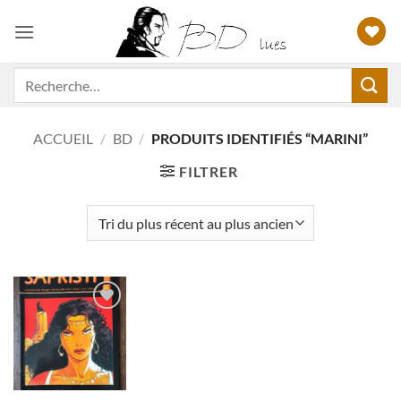
Passer
au
contenu
Recherche
pour :
ACCUEIL
/
BD
/
PRODUITS IDENTIFIÉS “MARINI”
FILTRER
Ajouter
à ma
liste
d'envies