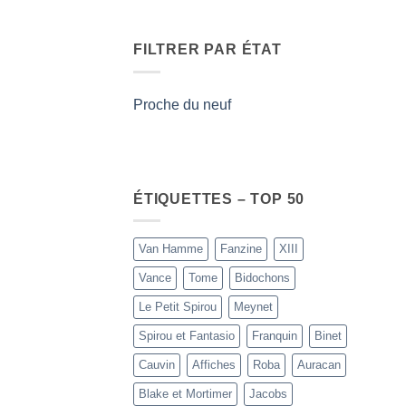
FILTRER PAR ÉTAT
Proche du neuf
ÉTIQUETTES – TOP 50
Van Hamme
Fanzine
XIII
Vance
Tome
Bidochons
Le Petit Spirou
Meynet
Spirou et Fantasio
Franquin
Binet
Cauvin
Affiches
Roba
Auracan
Blake et Mortimer
Jacobs