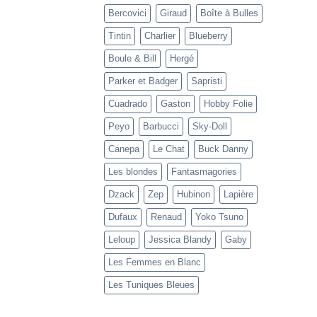
Bercovici
Giraud
Boîte à Bulles
Tintin
Charlier
Blueberry
Boule & Bill
Hergé
Parker et Badger
Sapristi
Cuadrado
Gaston
Hobby Folie
Peyo
Barbucci
Sky-Doll
Canepa
Le Chat
Buck Danny
Les blondes
Fantasmagories
Dzack
Zep
Hubinon
Lapière
Dufaux
Renaud
Yoko Tsuno
Leloup
Jessica Blandy
Gaby
Les Femmes en Blanc
Les Tuniques Bleues