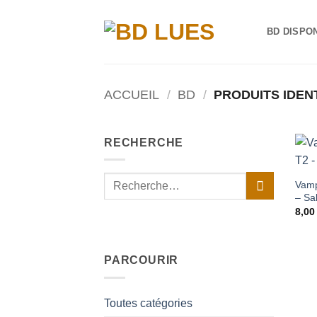
Passer
au
BD DISPO
contenu
ACCUEIL
/
BD
/
PRODUITS IDENT
RECHERCHE
Recherche
Vamp
pour :
– Sa
8,0
PARCOURIR
Toutes catégories