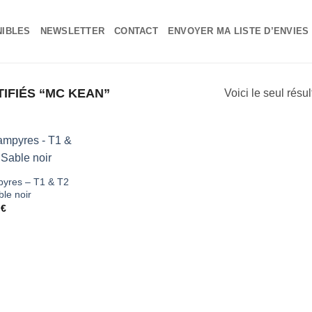
NIBLES
NEWSLETTER
CONTACT
ENVOYER MA LISTE D’ENVIES
IFIÉS “MC KEAN”
Voici le seul résul
Ajouter
yres – T1 & T2
ble noir
à ma
0
€
liste
d'envies