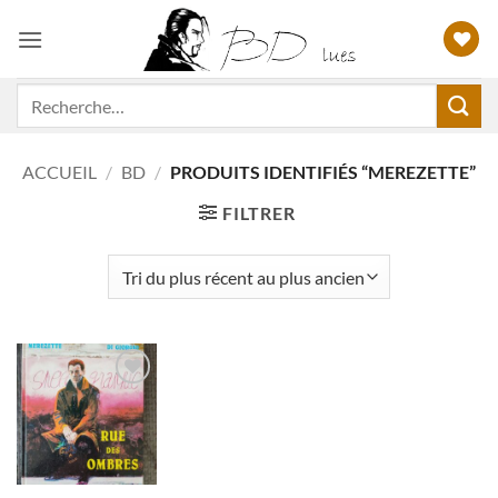
Passer
au
contenu
Recherche
pour :
ACCUEIL
/
BD
/
PRODUITS IDENTIFIÉS “MEREZETTE”
FILTRER
Ajouter
à ma
liste
d'envies