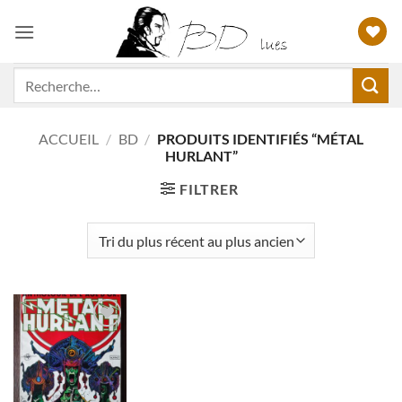
Passer
au
contenu
Recherche
pour :
ACCUEIL
/
BD
/
PRODUITS IDENTIFIÉS “MÉTAL
HURLANT”
FILTRER
Ajouter
à ma
liste