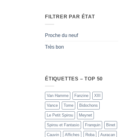
FILTRER PAR ÉTAT
Proche du neuf
Très bon
ÉTIQUETTES – TOP 50
Van Hamme
Fanzine
XIII
Vance
Tome
Bidochons
Le Petit Spirou
Meynet
Spirou et Fantasio
Franquin
Binet
Cauvin
Affiches
Roba
Auracan