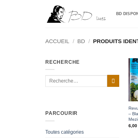
Passer
au
BD DISPO
contenu
ACCUEIL
/
BD
/
PRODUITS IDENT
RECHERCHE
Recherche
pour :
Revu
PARCOURIR
– Bl
Mezi
6,0
Toutes catégories