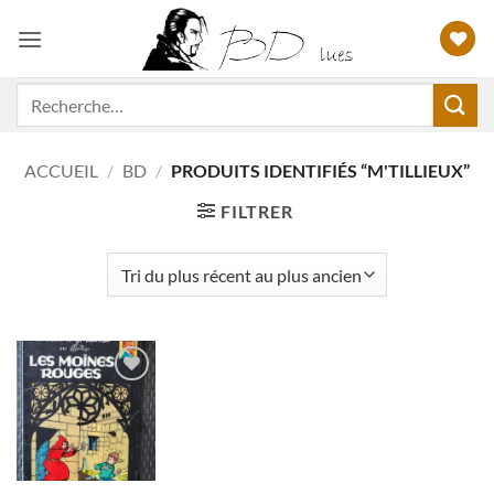
Passer
au
contenu
Recherche
pour :
ACCUEIL
/
BD
/
PRODUITS IDENTIFIÉS “M'TILLIEUX”
FILTRER
Ajouter
à ma
liste
d'envies