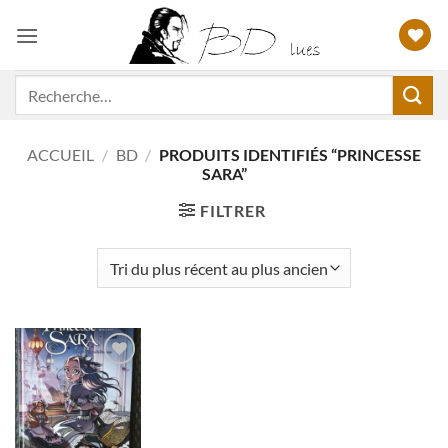
Passer
au
contenu
Recherche
pour :
ACCUEIL
/
BD
/
PRODUITS IDENTIFIÉS “PRINCESSE
SARA”
FILTRER
Ajouter
à ma
liste