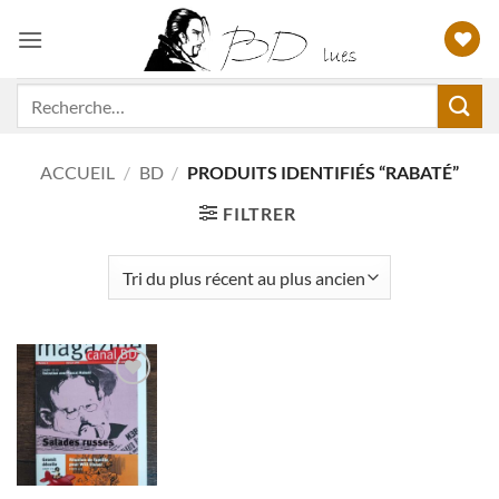
Passer
au
contenu
Recherche
pour :
ACCUEIL
/
BD
/
PRODUITS IDENTIFIÉS “RABATÉ”
FILTRER
Ajouter
à ma
liste
d'envies