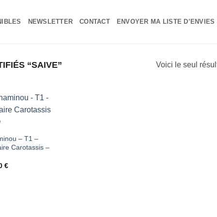
NIBLES
NEWSLETTER
CONTACT
ENVOYER MA LISTE D’ENVIES
IFIÉS “SAIVE”
Voici le seul résul
Ajouter
à ma
inou – T1 –
aire Carotassis –
liste
d'envies
00
€