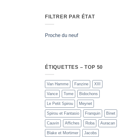
FILTRER PAR ÉTAT
Proche du neuf
ÉTIQUETTES – TOP 50
Van Hamme
Fanzine
XIII
Vance
Tome
Bidochons
Le Petit Spirou
Meynet
Spirou et Fantasio
Franquin
Binet
Cauvin
Affiches
Roba
Auracan
Blake et Mortimer
Jacobs