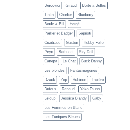
Bercovici
Giraud
Boîte à Bulles
Tintin
Charlier
Blueberry
Boule & Bill
Hergé
Parker et Badger
Sapristi
Cuadrado
Gaston
Hobby Folie
Peyo
Barbucci
Sky-Doll
Canepa
Le Chat
Buck Danny
Les blondes
Fantasmagories
Dzack
Zep
Hubinon
Lapière
Dufaux
Renaud
Yoko Tsuno
Leloup
Jessica Blandy
Gaby
Les Femmes en Blanc
Les Tuniques Bleues