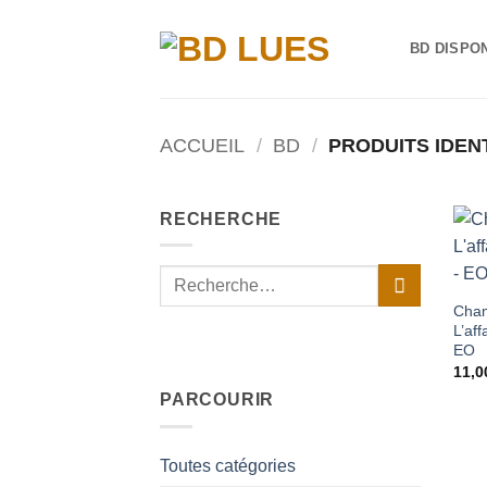
Passer
au
BD DISPO
contenu
ACCUEIL
/
BD
/
PRODUITS IDENT
RECHERCHE
Recherche
pour :
Cham
L’aff
EO
11,
PARCOURIR
Toutes catégories