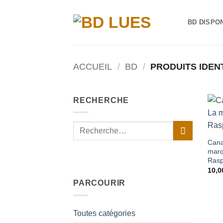
Passer
au
BD DISPO
contenu
ACCUEIL
/
BD
/
PRODUITS IDENT
RECHERCHE
Recherche
pour :
Cana
marq
Rasp
10,
PARCOURIR
Toutes catégories