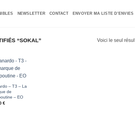
NIBLES
NEWSLETTER
CONTACT
ENVOYER MA LISTE D’ENVIES
IFIÉS “SOKAL”
Voici le seul résul
Ajouter
à ma
rdo – T3 – La
ue de
liste
outine – EO
d'envies
00
€