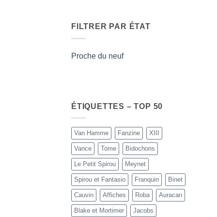
FILTRER PAR ÉTAT
Proche du neuf
ÉTIQUETTES – TOP 50
Van Hamme
Fanzine
XIII
Vance
Tome
Bidochons
Le Petit Spirou
Meynet
Spirou et Fantasio
Franquin
Binet
Cauvin
Affiches
Roba
Auracan
Blake et Mortimer
Jacobs