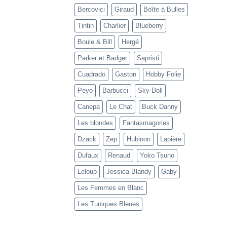
Bercovici
Giraud
Boîte à Bulles
Tintin
Charlier
Blueberry
Boule & Bill
Hergé
Parker et Badger
Sapristi
Cuadrado
Gaston
Hobby Folie
Peyo
Barbucci
Sky-Doll
Canepa
Le Chat
Buck Danny
Les blondes
Fantasmagories
Dzack
Zep
Hubinon
Lapière
Dufaux
Renaud
Yoko Tsuno
Leloup
Jessica Blandy
Gaby
Les Femmes en Blanc
Les Tuniques Bleues