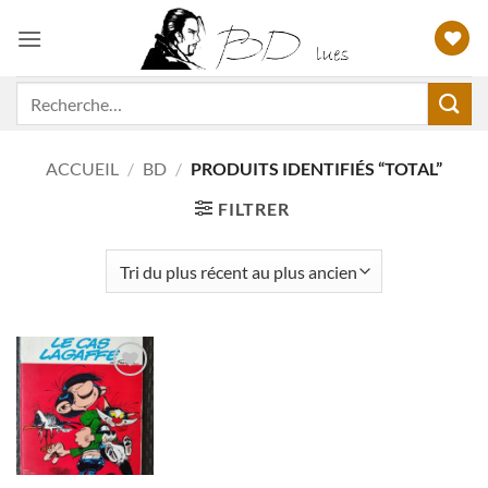
Passer
au
contenu
Recherche
pour :
ACCUEIL
/
BD
/
PRODUITS IDENTIFIÉS “TOTAL”
FILTRER
Ajouter
à ma
liste
d'envies