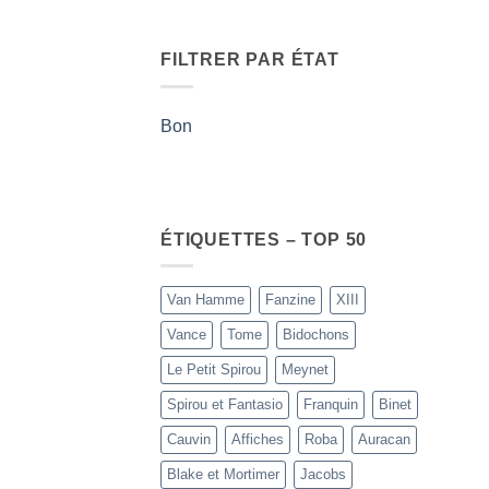
FILTRER PAR ÉTAT
Bon
ÉTIQUETTES – TOP 50
Van Hamme
Fanzine
XIII
Vance
Tome
Bidochons
Le Petit Spirou
Meynet
Spirou et Fantasio
Franquin
Binet
Cauvin
Affiches
Roba
Auracan
Blake et Mortimer
Jacobs