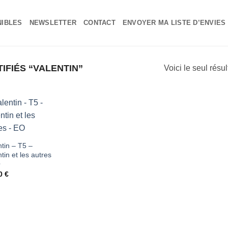
NIBLES
NEWSLETTER
CONTACT
ENVOYER MA LISTE D’ENVIES
IFIÉS “VALENTIN”
Voici le seul résul
Ajouter
à ma
ntin – T5 –
tin et les autres
liste
O
d'envies
00
€