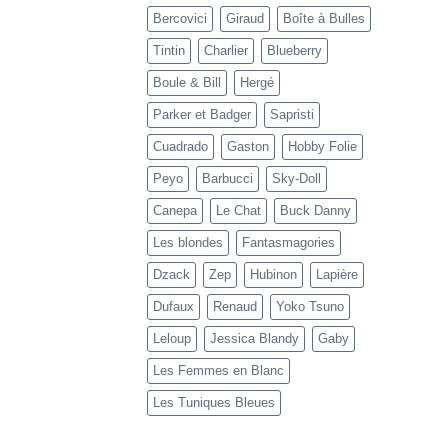
Bercovici
Giraud
Boîte à Bulles
Tintin
Charlier
Blueberry
Boule & Bill
Hergé
Parker et Badger
Sapristi
Cuadrado
Gaston
Hobby Folie
Peyo
Barbucci
Sky-Doll
Canepa
Le Chat
Buck Danny
Les blondes
Fantasmagories
Dzack
Zep
Hubinon
Lapière
Dufaux
Renaud
Yoko Tsuno
Leloup
Jessica Blandy
Gaby
Les Femmes en Blanc
Les Tuniques Bleues