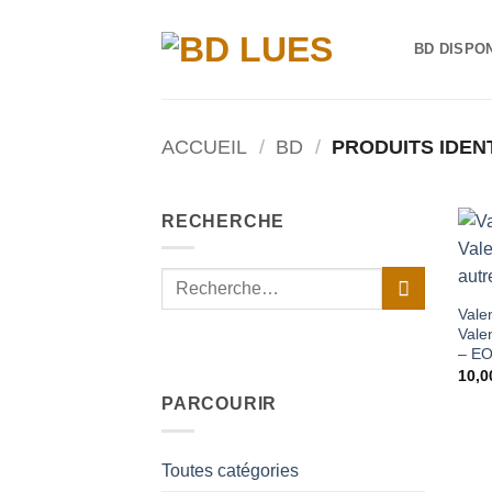
Passer
au
BD DISPO
contenu
ACCUEIL
/
BD
/
PRODUITS IDENT
RECHERCHE
Recherche
pour :
Vale
Valen
– E
10,
PARCOURIR
Toutes catégories