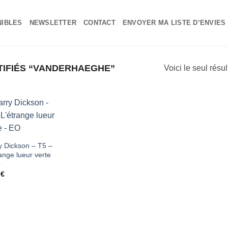
NIBLES
NEWSLETTER
CONTACT
ENVOYER MA LISTE D’ENVIES
TIFIÉS “VANDERHAEGHE”
Voici le seul résul
Ajouter
à ma
y Dickson – T5 –
ange lueur verte
liste
O
d'envies
0
€