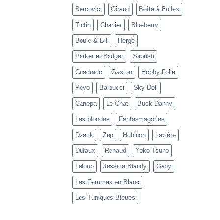
Bercovici
Giraud
Boîte à Bulles
Tintin
Charlier
Blueberry
Boule & Bill
Hergé
Parker et Badger
Sapristi
Cuadrado
Gaston
Hobby Folie
Peyo
Barbucci
Sky-Doll
Canepa
Le Chat
Buck Danny
Les blondes
Fantasmagories
Dzack
Zep
Hubinon
Lapière
Dufaux
Renaud
Yoko Tsuno
Leloup
Jessica Blandy
Gaby
Les Femmes en Blanc
Les Tuniques Bleues