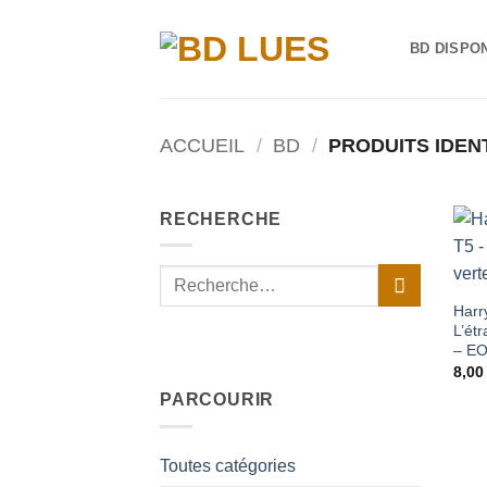
Passer
au
BD DISPO
contenu
ACCUEIL
/
BD
/
PRODUITS IDEN
RECHERCHE
Recherche
pour :
Harr
L’étr
– E
8,0
PARCOURIR
Toutes catégories