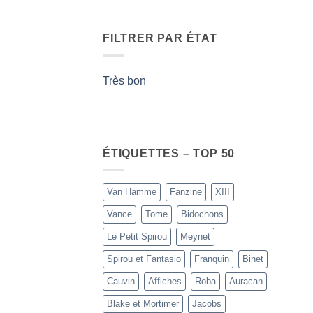
FILTRER PAR ÉTAT
Très bon
ÉTIQUETTES – TOP 50
Van Hamme
Fanzine
XIII
Vance
Tome
Bidochons
Le Petit Spirou
Meynet
Spirou et Fantasio
Franquin
Binet
Cauvin
Affiches
Roba
Auracan
Blake et Mortimer
Jacobs