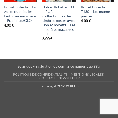
d'envies
d'envies
d'envies
Bob et Bobette – La
Bob et Bobette – T1
Bob et Bobette –
vallée oubliée, les
– PUB
T130 – Les mange
fantômes musiciens
Collectionnez des
pierres
– Publicité SOLO
timbres postes avec
4,00
€
Bob et bobette – Les
4,00
€
macrâles macabres
– EO
6,00
€
Scamdoc - Evaluation de confiance numérique 99%
POLITIQUE DE CONFIDENTIALITÉ
MENTIONS LÉGALES
CONTACT
NEWSLETTER
Copyright 2026 ©
BD.lu