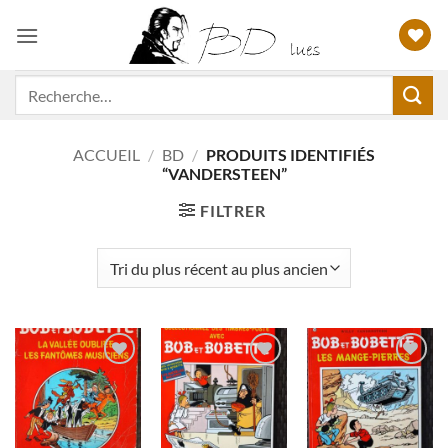
Passer
au
contenu
Recherche
pour :
ACCUEIL
/
BD
/
PRODUITS IDENTIFIÉS
“VANDERSTEEN”
FILTRER
Ajouter
Ajouter
Ajouter
à ma
à ma
à ma
liste
liste
liste