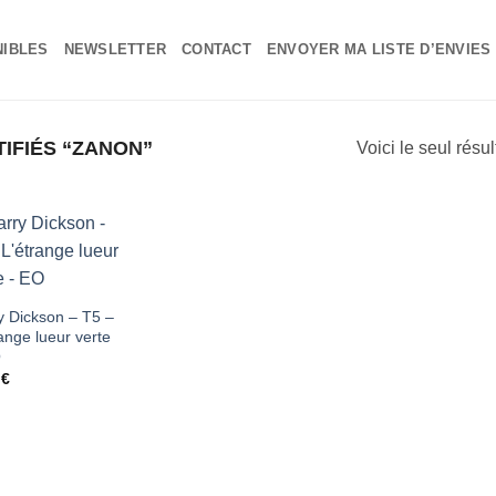
NIBLES
NEWSLETTER
CONTACT
ENVOYER MA LISTE D’ENVIES
IFIÉS “ZANON”
Voici le seul résul
Ajouter
à ma
y Dickson – T5 –
ange lueur verte
liste
O
d'envies
0
€