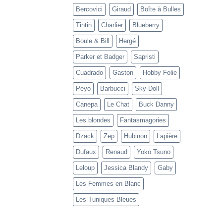
Bercovici
Giraud
Boîte à Bulles
Tintin
Charlier
Blueberry
Boule & Bill
Hergé
Parker et Badger
Sapristi
Cuadrado
Gaston
Hobby Folie
Peyo
Barbucci
Sky-Doll
Canepa
Le Chat
Buck Danny
Les blondes
Fantasmagories
Dzack
Zep
Hubinon
Lapière
Dufaux
Renaud
Yoko Tsuno
Leloup
Jessica Blandy
Gaby
Les Femmes en Blanc
Les Tuniques Bleues