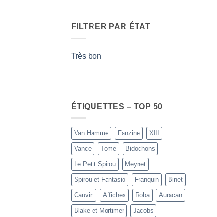
FILTRER PAR ÉTAT
Très bon
ÉTIQUETTES – TOP 50
Van Hamme
Fanzine
XIII
Vance
Tome
Bidochons
Le Petit Spirou
Meynet
Spirou et Fantasio
Franquin
Binet
Cauvin
Affiches
Roba
Auracan
Blake et Mortimer
Jacobs