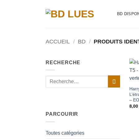
Passer
au
BD DISPO
contenu
ACCUEIL
/
BD
/
PRODUITS IDENT
RECHERCHE
Recherche
pour :
Harr
L’étr
– E
8,0
PARCOURIR
Toutes catégories