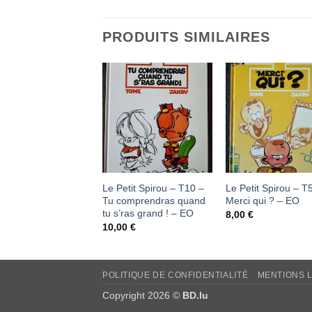
PRODUITS SIMILAIRES
Ajouter
Ajouter
à ma
à ma
liste
liste
d'envies
d'envies
Le Petit Spirou – T10 –
Le Petit Spirou – T
Tu comprendras quand
Merci qui ? – EO
tu s’ras grand ! – EO
8,00
€
10,00
€
POLITIQUE DE CONFIDENTIALITÉ
MENTIONS 
Copyright 2026 ©
BD.lu