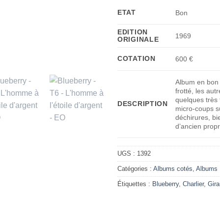
ETAT
Bon
EDITION
1969
ORIGINALE
COTATION
600 €
Album en bon é
frotté, les aut
quelques très 
DESCRIPTION
micro-coups s
déchirures, bi
d’ancien propr
UGS :
1392
Catégories :
Albums cotés
,
Albums
Étiquettes :
Blueberry
,
Charlier
,
Gir