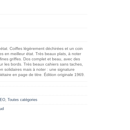
tat. Coiffes légèrement déchirées et un coin
res en meilleur état. Très beaux plats, à noter
fines griffes. Dos complet et beau, avec des
ur les bords. Très beaux cahiers sans taches,
en solidaires mais à noter : une signature
iétaire en page de titre. Édition originale 1969.
 EO
,
Toutes catégories
aud