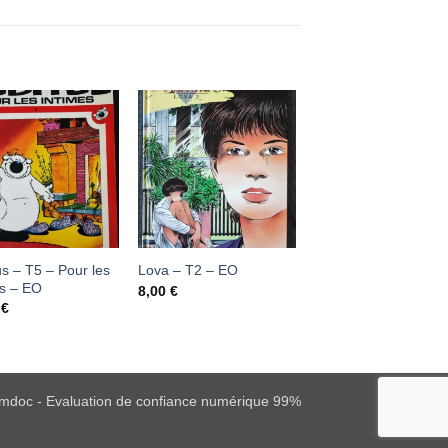
Ajouter
Ajouter
Ajouter
à ma
à ma
à ma
liste
liste
liste
d'envies
d'envies
d'envies
s – T5 – Pour les
Le Petit Spirou – T1
Lova – T2 – EO
es – EO
C’est du joli ! – EO
8,00
€
0
€
5,00
€
mdoc - Evaluation de confiance numérique 99%