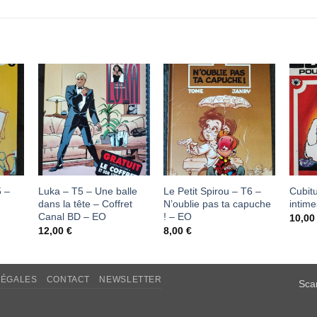
Ajouter
Ajouter
à ma
à ma
liste
liste
d'envies
d'envies
5 –
Luka – T5 – Une balle
Le Petit Spirou – T6 –
Cubitu
dans la tête – Coffret
N’oublie pas ta capuche
intim
Canal BD – EO
! – EO
10,0
12,00
€
8,00
€
LÉGALES
CONTACT
NEWSLETTER
Sca