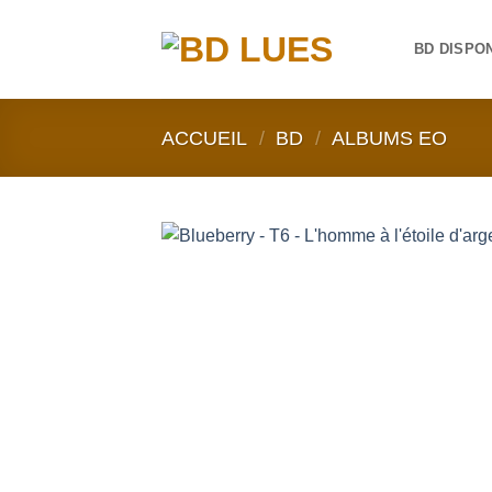
Passer
au
BD DISPO
contenu
ACCUEIL
/
BD
/
ALBUMS EO