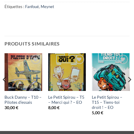
Étiquettes :
Fanfoué
,
Meynet
PRODUITS SIMILAIRES
Ajouter
Ajouter
Ajouter
à ma
à ma
à ma
liste
liste
liste
d'envies
d'envies
d'envies
Buck Danny – T10 –
Le Petit Spirou – T5
Le Petit Spirou –
Pilotes d’essais
– Merci qui ? – EO
T15 – Tiens-toi
droit ! – EO
30,00
€
8,00
€
5,00
€